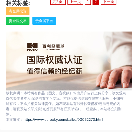
共2页:
上一页
1
2
下一页
相关标签:
贵金属投资
贵金属交易
贵金属平台
版权声明：本站所有作品（图文、音视频）均由用户自行上传分享，该文观点
仅代表作者本人,仅供网友学习交流。本站仅提供信息存储空间服务，不拥有
所有权，不承担相关法律责任。如发现本站有涉嫌抄袭侵权/违法违规的内
容，请联系站长举报(站点首页底部有联系邮箱)，一经查实，本站将立刻删
除。
本文链接：
https://www.carocky.com/baike/03052270.html