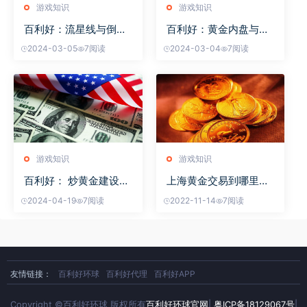
游戏知识
游戏知识
百利好：流星线与倒锤
百利好：黄金内盘与外
线
盘
2024-03-05
7阅读
2024-03-04
7阅读
游戏知识
游戏知识
百利好： 炒黄金建设仓
上海黄金交易到哪里开
位
户
2024-04-19
7阅读
2022-11-14
7阅读
友情链接：
百利好环球
百利好代理
百利好APP
Copyright ©百利好环球 版权所有
百利好环球官网
|
粤ICP备18129067号
|